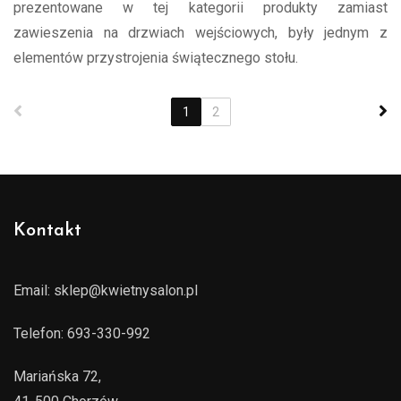
prezentowane w tej kategorii produkty zamiast
zawieszenia na drzwiach wejściowych, były jednym z
elementów przystrojenia świątecznego stołu.
1
2
Kontakt
Email:
sklep@kwietnysalon.pl
Telefon:
693-330-992
Mariańska 72,