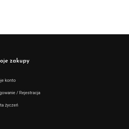
oje zakupy
je konto
gowanie / Rejestracja
sta życzeń