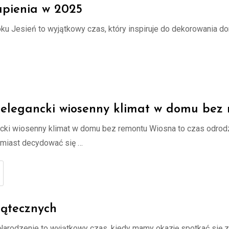
upienia w 2025
ku Jesień to wyjątkowy czas, który inspiruje do dekorowania d
 elegancki wiosenny klimat w domu bez
cki wiosenny klimat w domu bez remontu Wiosna to czas odrodze
amiast decydować się …
iątecznych
rodzenie to wyjątkowy czas, kiedy mamy okazję spotkać się z r