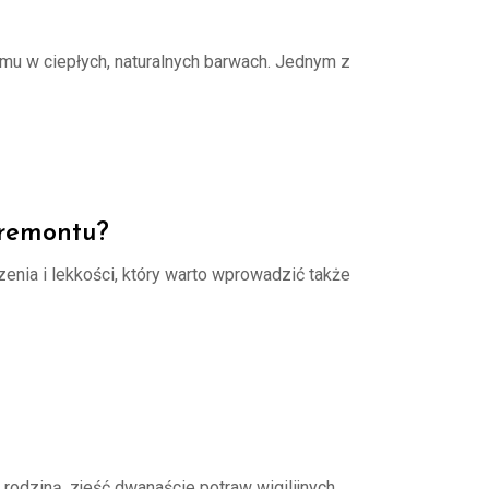
omu w ciepłych, naturalnych barwach. Jednym z
 remontu?
nia i lekkości, który warto wprowadzić także
odziną, zjeść dwanaście potraw wigilijnych