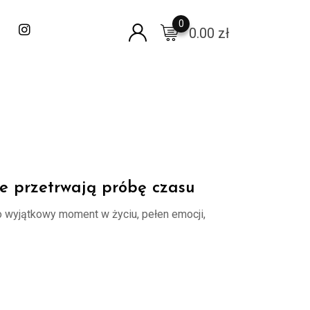
0
0.00
zł
re przetrwają próbę czasu
o wyjątkowy moment w życiu, pełen emocji,