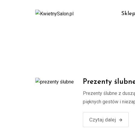
Skip
to
Skle
content
Prezenty ślubn
Prezenty ślubne z duszą
pięknych gestów i niez
Czytaj dalej