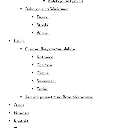
Kolekcja rustykalna
Dekoracje na Wielkanoc
Figurki
Stroiki
Wianki
Usługi
Oprawa florystyczna ślubów
Katowice
Chorzów
Gliwice
Sosnowiec
Tychy
Aranżacja wnętrz na Boże Narodzenia
O nas
Nowości
Kontakt