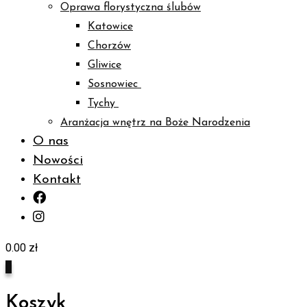
Oprawa florystyczna ślubów
Katowice
Chorzów
Gliwice
Sosnowiec
Tychy
Aranżacja wnętrz na Boże Narodzenia
O nas
Nowości
Kontakt
0.00
zł
0
Koszyk