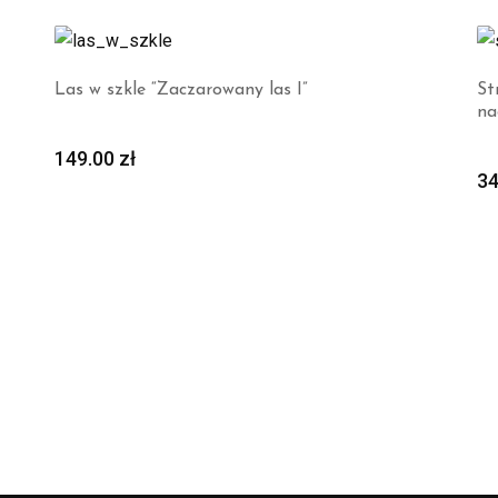
Las w szkle “Zaczarowany las I”
St
na
149.00
zł
3