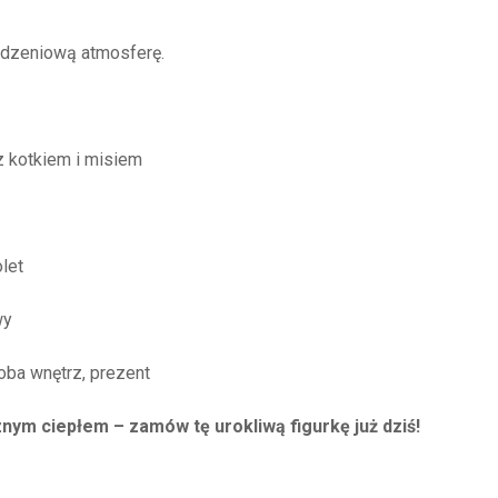
odzeniową atmosferę.
z kotkiem i misiem
olet
wy
oba wnętrz, prezent
nym ciepłem – zamów tę urokliwą figurkę już dziś!