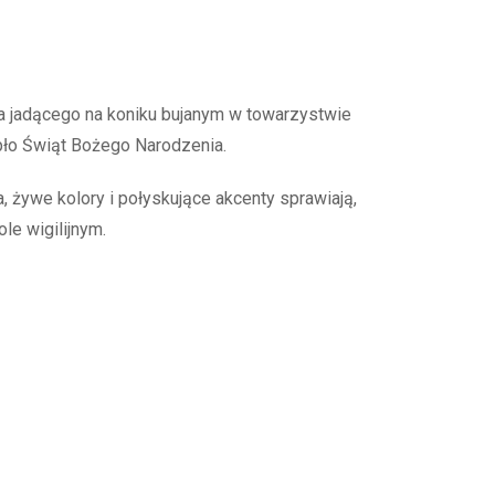
a jadącego na koniku bujanym w towarzystwie
epło Świąt Bożego Narodzenia.
a, żywe kolory i połyskujące akcenty sprawiają,
le wigilijnym.