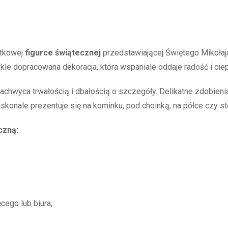
ątkowej
figurce świątecznej
przedstawiającej Świętego Mikołaj
ykle dopracowana dekoracja, która wspaniale oddaje radość i ci
 zachwyca trwałością i dbałością o szczegóły. Delikatne zdobieni
skonale prezentuje się na kominku, pod choinką, na półce czy sto
czną:
ęcego lub biura,