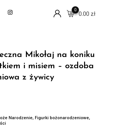
0
0.00
zł
teczna Mikołaj na koniku
tkiem i misiem – ozdoba
iowa z żywicy
Boże Narodzenie
,
Figurki bożonarodzeniowe
,
ści