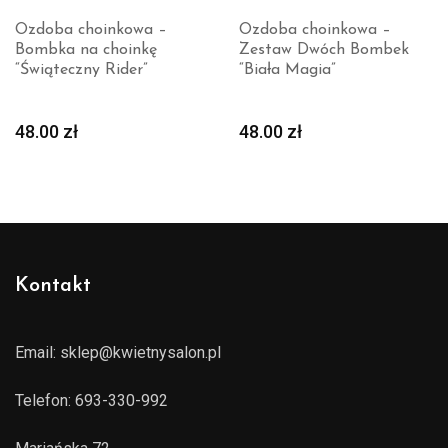
Ozdoba choinkowa –
Ozdoba choinkowa –
Bombka na choinkę
Zestaw Dwóch Bombek
“Świąteczny Rider”
“Biała Magia”
48.00
zł
48.00
zł
Kontakt
Email:
sklep@kwietnysalon.pl
Telefon:
693-330-992