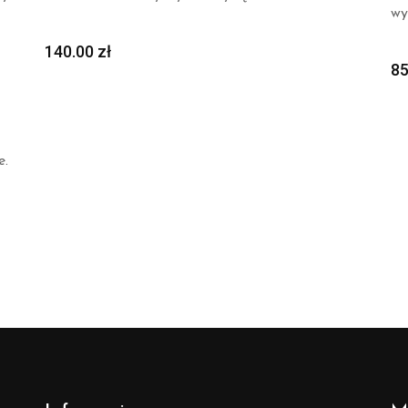
wy
140.00
zł
8
e.