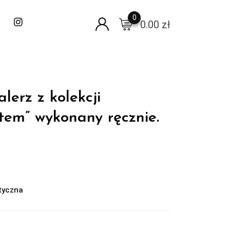
0
0.00
zł
lerz z kolekcji
tem” wykonany ręcznie.
tyczna