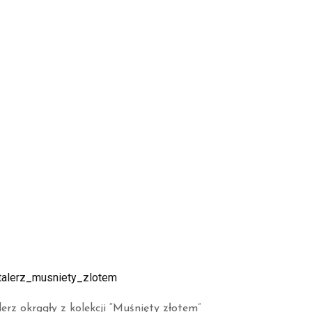
lerz okrągły z kolekcji “Muśnięty złotem”