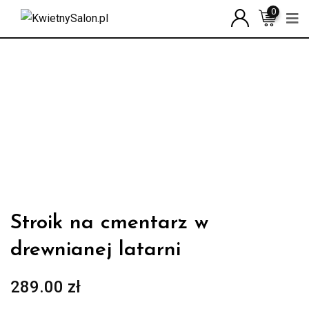
Skip
0
to
content
Stroik na cmentarz w
drewnianej latarni
289.00
zł