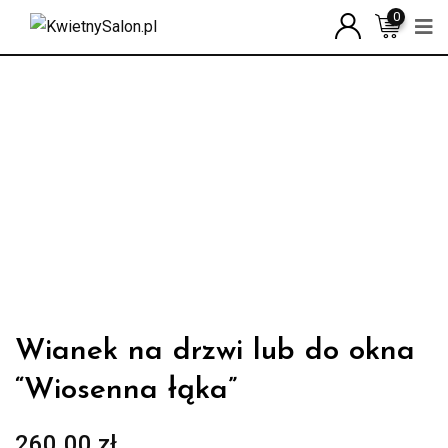
Skip
0
to
content
Wianek na drzwi lub do okna
“Wiosenna łąka”
260.00
zł