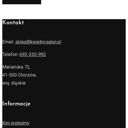
Dowiedz się więcej
Kontakt
Email:
sklep@kwietnysalon.pl
Telefon:
693-330-992
Mariańska 72,
41-500 Chorzów,
woj. śląskie
Informacje
Kim jesteśmy