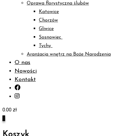
Oprawa florystyczna ślubów
Katowice
Chorzów
Gliwice
Sosnowiec
Tychy
Aranżacja wnętrz na Boże Narodzenia
O nas
Nowości
Kontakt
0.00
zł
0
Koszyk