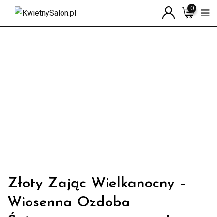
Skip
0
to
content
Złoty Zając Wielkanocny –
Wiosenna Ozdoba