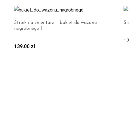
Stroik na cmentarz – bukiet do wazonu
St
nagrobnego I
1
139.00
zł