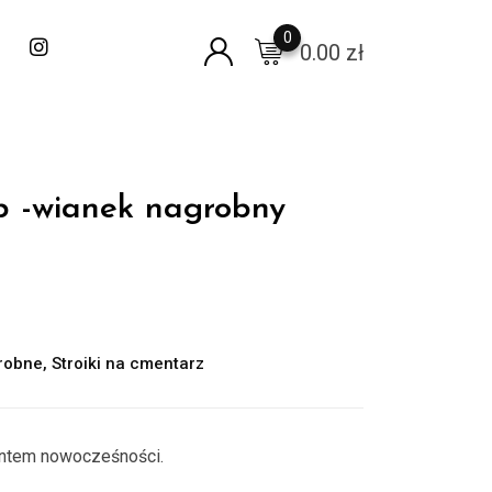
0
0.00
zł
ób -wianek nagrobny
robne
,
Stroiki na cmentarz
entem nowocześności.