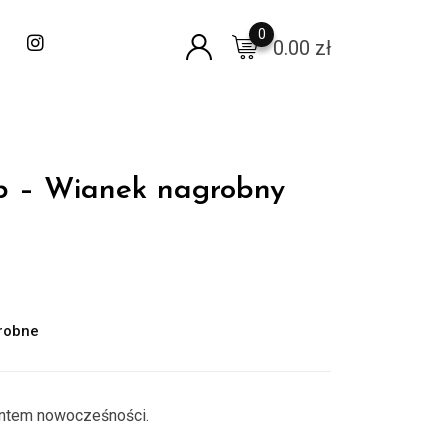
0
0.00
zł
ób – Wianek nagrobny
robne
entem nowocześności.