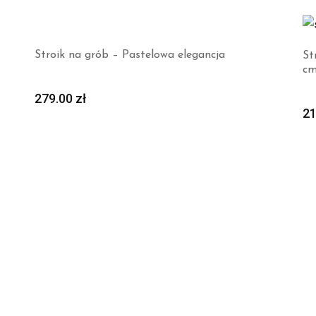
Stroik na grób – Pastelowa elegancja
St
cm
279.00
zł
2