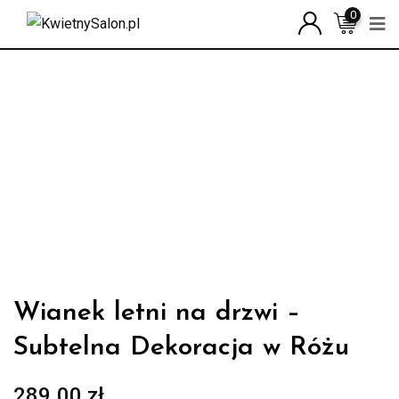
Skip
0
to
content
Wianek letni na drzwi –
Subtelna Dekoracja w Różu
289.00
zł